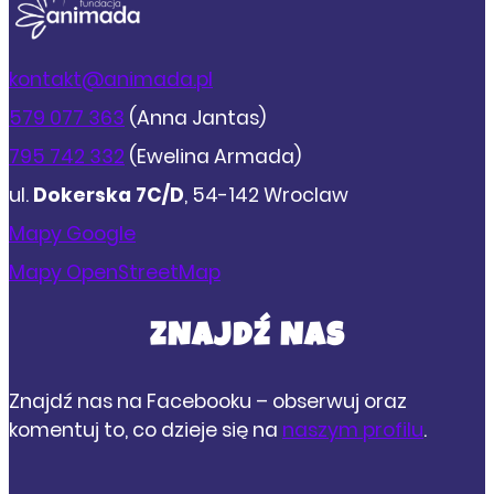
kontakt@animada.pl
579 077 363
(Anna Jantas)
795 742 332
(Ewelina Armada)
ul.
Dokerska 7C/D
, 54-142 Wroclaw
Mapy Google
Mapy OpenStreetMap
ZNAJDŹ NAS
Znajdź nas na Facebooku – obserwuj oraz
komentuj to, co dzieje się na
naszym profilu
.