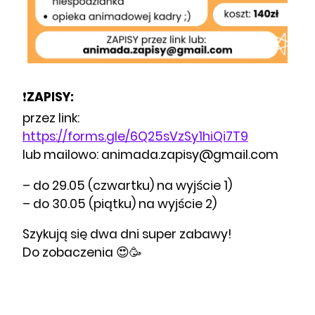
❗️
ZAPISY:
przez link:
https://forms.gle/6Q25sVzSy1hiQi7T9
lub mailowo: animada.zapisy@gmail.com
– do 29.05 (czwartku) na wyjście 1)
– do 30.05 (piątku) na wyjście 2)
Szykują się dwa dni super zabawy!
Do zobaczenia 😍🥳