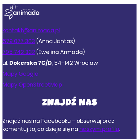
kontakt@animada.pl
579 077 363
(Anna Jantas)
795 742 332
(Ewelina Armada)
ul.
Dokerska 7C/D
, 54-142 Wroclaw
Mapy Google
Mapy OpenStreetMap
ZNAJDŹ NAS
Znajdź nas na Facebooku – obserwuj oraz
komentuj to, co dzieje się na
naszym profilu
.