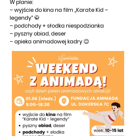
W planie:
– wyjście do kina na film „Karate Kid –
legendy” 🥋
– podchody + słodka niespodzianka
– pyszny obiad, deser
– opieka animadowej kadry 😉