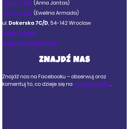
579 077 363
(Anna Jantas)
795 742 332
(Ewelina Armada)
ul.
Dokerska 7C/D
, 54-142 Wroclaw
Mapy Google
Mapy OpenStreetMap
ZNAJDŹ NAS
Znajdź nas na Facebooku – obserwuj oraz
komentuj to, co dzieje się na
naszym profilu
.