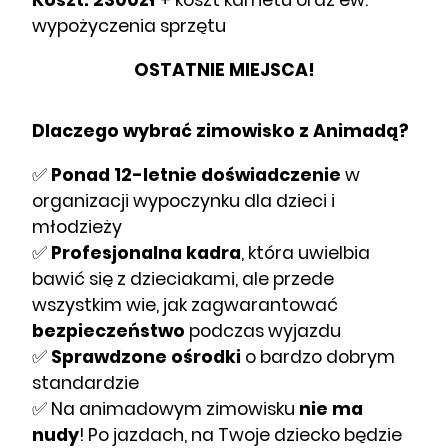
Koszt: 2300zł
+ koszt karnetu oraz ew.
wypożyczenia sprzętu
OSTATNIE MIEJSCA!
Dlaczego wybrać zimowisko z Animadą?
✅
Ponad 12-letnie doświadczenie
w
organizacji wypoczynku dla dzieci i
młodzieży
✅
Profesjonalna kadra
, która uwielbia
bawić się z dzieciakami, ale przede
wszystkim wie, jak zagwarantować
bezpieczeństwo
podczas wyjazdu
✅
Sprawdzone ośrodki
o bardzo dobrym
standardzie
✅ Na animadowym zimowisku
nie ma
nudy
! Po jazdach, na Twoje dziecko będzie