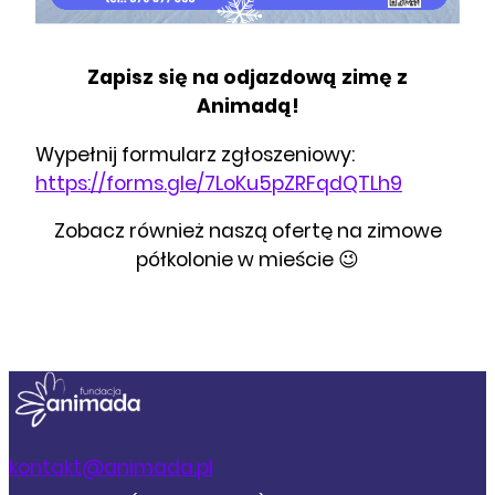
Zapisz się na odjazdową zimę z
Animadą!
Wypełnij formularz zgłoszeniowy:
https://forms.gle/7LoKu5pZRFqdQTLh9
Zobacz również naszą ofertę na zimowe
półkolonie w mieście 😉
kontakt@animada.pl