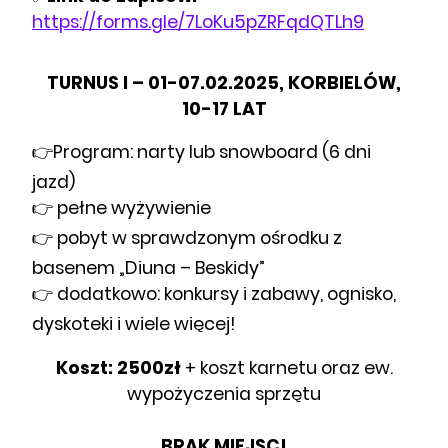
https://forms.gle/7LoKu5pZRFqdQTLh9
TURNUS I – 01-07.02.2025, KORBIELÓW,
10-17 LAT
👉Program: narty lub snowboard (6 dni
jazd)
👉 pełne wyżywienie
👉 pobyt w sprawdzonym ośrodku z
basenem „Diuna – Beskidy”
👉 dodatkowo: konkursy i zabawy, ognisko,
dyskoteki i wiele więcej!
Koszt: 2500zł
+ koszt karnetu oraz ew.
wypożyczenia sprzętu
BRAK MIEJSC!