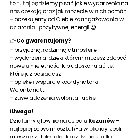
to tutaj będziemy pisać jakie wydarzenia na
nas czekają oraz jak możecie w nich pomóc
– oczekujemy od Ciebie zaangażowania w
działania i pozytywnej energii 😉
👉
Co gwarantujemy?
– przyjazną, rodzinną atmosferę
– wydarzenia, dzięki którym możesz zdobyć
nowe umiejętności lub udoskonalać te,
które już posiadasz
– opiekę i wsparcie koordynatorki
Wolontariatu
– zaświadczenia wolontariackie
❗️
Uwaga!
Działamy głównie na osiedlu
Kozanów
–
najlepiej żebyś mieszkał/-a w okolicy. Jeśli
mieszkasz dalej, ale dojazdy nie są dla