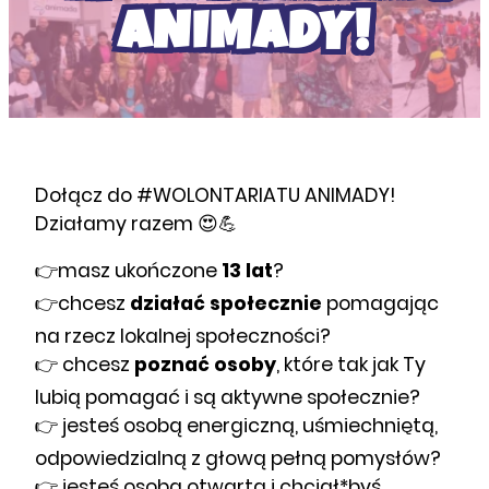
ANIMADY!
Dołącz do #WOLONTARIATU ANIMADY!
Działamy razem 😍💪
👉masz ukończone
13 lat
?
👉chcesz
działać społecznie
pomagając
na rzecz lokalnej społeczności?
👉 chcesz
poznać osoby
, które tak jak Ty
lubią pomagać i są aktywne społecznie?
👉 jesteś osobą energiczną, uśmiechniętą,
odpowiedzialną z głową pełną pomysłów?
👉 jesteś osobą otwartą i chciał*byś