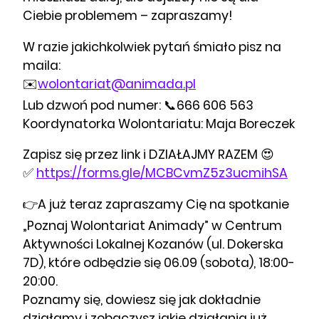
Ciebie problemem – zapraszamy!
W razie jakichkolwiek pytań śmiało pisz na
maila:
✉️
wolontariat@animada.pl
Lub dzwoń pod numer: 📞666 606 563
Koordynatorka Wolontariatu: Maja Boreczek
Zapisz się przez link i DZIAŁAJMY RAZEM 😍
✅
https://forms.gle/MCBCvmZ5z3ucmihSA
👉A już teraz zapraszamy Cię na spotkanie
„Poznaj Wolontariat Animady” w Centrum
Aktywności Lokalnej Kozanów (ul. Dokerska
7D), które odbędzie się 06.09 (sobota), 18:00-
20:00.
Poznamy się, dowiesz się jak dokładnie
działamy i zobaczysz jakie działania już