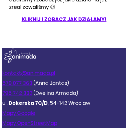
zrealizowaliśmy 😉
KLIKNIJ I ZOBACZ JAK DZIAŁAMY!
kontakt@animada.pl
579 077 363
(Anna Jantas)
795 742 332
(Ewelina Armada)
ul.
Dokerska 7C/D
, 54-142 Wroclaw
Mapy Google
Mapy OpenStreetMap