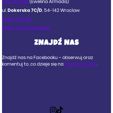
795 742 332
(Ewelina Armada)
ul.
Dokerska 7C/D
, 54-142 Wroclaw
Mapy Google
Mapy OpenStreetMap
ZNAJDŹ NAS
Znajdź nas na Facebooku – obserwuj oraz
komentuj to, co dzieje się na
naszym profilu
.