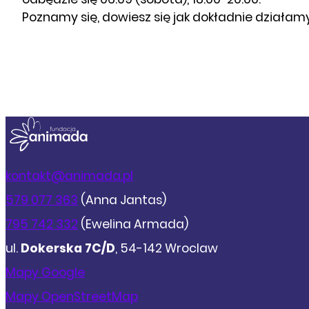
Poznamy się, dowiesz się jak dokładnie działamy 
kontakt@animada.pl
579 077 363
(Anna Jantas)
795 742 332
(Ewelina Armada)
ul.
Dokerska 7C/D
, 54-142 Wroclaw
Mapy Google
Mapy OpenStreetMap