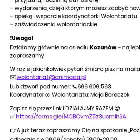
– przyjazną, rodzinną atmosferę
– wydarzenia, dzięki którym możesz zdobyć nowe
– opiekę i wsparcie koordynatorki Wolontariatu
– zaświadczenia wolontariackie
❗️
Uwaga!
Działamy głównie na osiedlu
Kozanów
– najlep
zapraszamy!
W razie jakichkolwiek pytań śmiało pisz na maila
✉️
wolontariat@animada.pl
Lub dzwoń pod numer: 📞666 606 563
Koordynatorka Wolontariatu: Maja Boreczek
Zapisz się przez link i DZIAŁAJMY RAZEM 😍
✅
https://forms.gle/MCBCvmZ5z3ucmihSA
👉A już teraz zapraszamy Cię na spotkanie „Poz
odbędzie się 06.09 (sobota), 18:00-20:00.