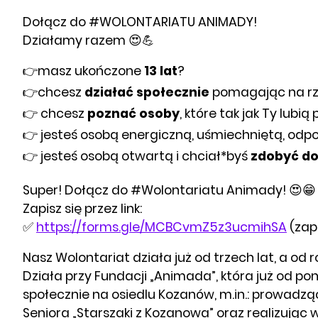
Dołącz do #WOLONTARIATU ANIMADY!
Działamy razem 😍💪
👉masz ukończone
13 lat
?
👉chcesz
działać społecznie
pomagając na rze
👉 chcesz
poznać osoby
, które tak jak Ty lub
👉 jesteś osobą energiczną, uśmiechniętą, od
👉 jesteś osobą otwartą i chciał*byś
zdobyć d
Super! Dołącz do #Wolontariatu Animady! 😍😁
Zapisz się przez link:
✅
https://forms.gle/MCBCvmZ5z3ucmihSA
(zap
Nasz Wolontariat działa już od trzech lat, a od 
Działa przy Fundacji „Animada”, która już od pon
społecznie na osiedlu Kozanów, m.in.: prowadz
Seniora „Starszaki z Kozanowa” oraz realizują