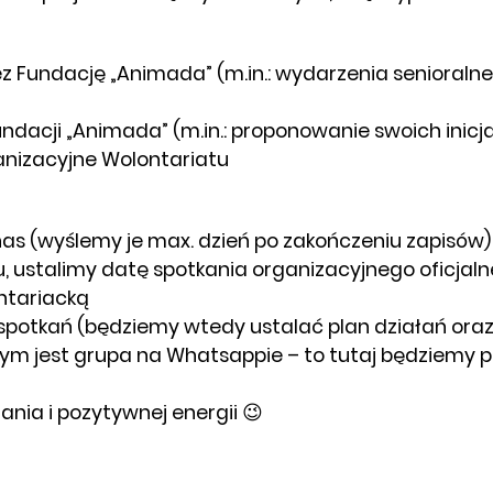
undację „Animada” (m.in.: wydarzenia senioralne, 
ndacji „Animada” (m.in.: proponowanie swoich inicj
anizacyjne Wolontariatu
nas (wyślemy je max. dzień po zakończeniu zapisów)
tu, ustalimy datę spotkania organizacyjnego oficjal
ntariacką
 spotkań (będziemy wtedy ustalać plan działań ora
m jest grupa na Whatsappie – to tutaj będziemy pis
nia i pozytywnej energii 😉