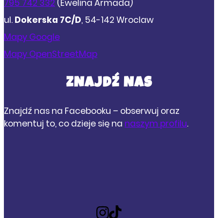
795 742 332
(Ewelina Armada)
ul.
Dokerska 7C/D
, 54-142 Wroclaw
Mapy Google
Mapy OpenStreetMap
ZNAJDŹ NAS
Znajdź nas na Facebooku – obserwuj oraz
komentuj to, co dzieje się na
naszym profilu
.